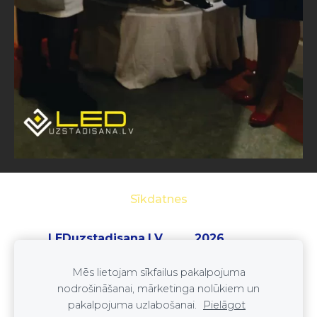
Sīkdatnes
LEDuzstadisana.LV 2026
SIA ''LEDset''
Mēs lietojam sīkfailus pakalpojuma
reģ. nr. 41203073845
nodrošināšanai, mārketinga nolūkiem un
Tel: +37125333352
pakalpojuma uzlabošanai.
Pielāgot
E-pasts:
leduzstadisana@gmail.com