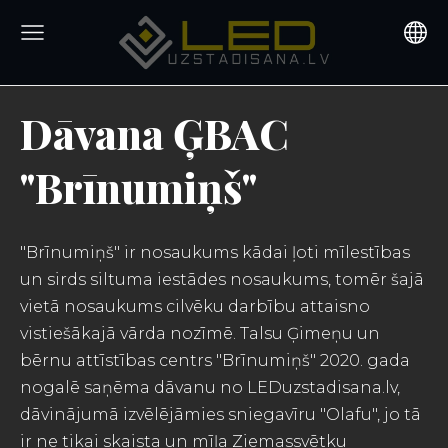
Dāvana ĢBAC
"Brīnumiņš"
"Brīnumiņš" ir nosaukums kādai ļoti mīlestības
un sirds siltuma iestādes nosaukums, tomēr šajā
vietā nosaukums cilvēku darbību attaisno
vistiešākajā vārda nozīmē. Talsu Ģimeņu un
bērnu attīstības centrs "Brīnumiņš" 2020. gada
nogalē saņēma dāvanu no LEDuzstadisana.lv,
dāvinājumā izvēlējāmies sniegavīru "Olafu", jo tā
ir ne tikai skaista un mīļa Ziemassvētku