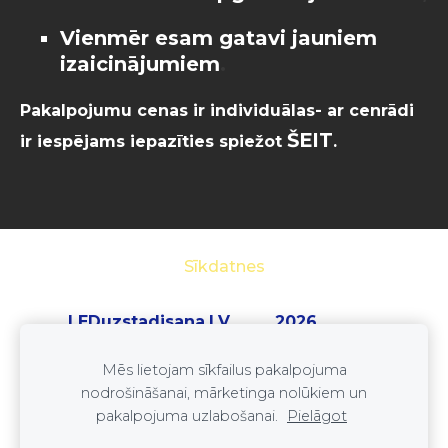
Vienmēr esam gatavi jauniem
izaicinājumiem
.
Pakalpojumu cenas ir individuālas- ar cenrādi
ŠEIT
ir iespējams iepazīties spiežot
.
Sīkdatnes
LEDuzstadisana.LV 2026
SIA ''LEDset''
Mēs lietojam sīkfailus pakalpojuma
reģ. nr. 41203073845
nodrošināšanai, mārketinga nolūkiem un
Tel: +37125333352
pakalpojuma uzlabošanai.
Pielāgot
E-pasts:
leduzstadisana@gmail.com