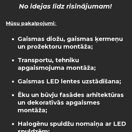
No idejas līdz risinājumam!
Mūsu pakalpojumi:
Gaismas diožu, gaismas ķermeņu
un prožektoru montāža
;
Transportu, tehniku
apgaismojuma montāža
;
Gaismas LED lentes uzstādīšana
;
Ēku un būvju fasādes arhitektūras
un dekoratīvās apgaismes
montāža
;
Halogēnu spuldžu nomaiņa ar LED
spuldzēm
;