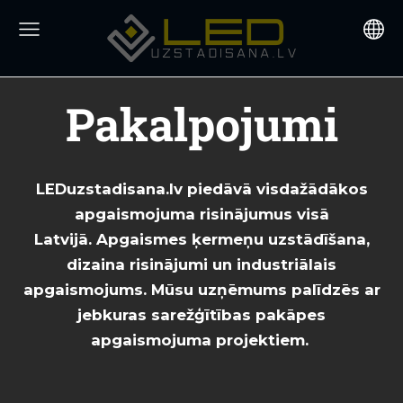
Pakalpojumi
LEDuzstadisana.lv piedāvā visdažādākos
apgaismojuma risinājumus visā
Latvijā.
Apgaismes ķermeņu uzstādīšana,
dizaina risinājumi un industriālais
apgaismojums.
Mūsu uzņēmums palīdzēs ar
jebkuras sarežģītības pakāpes
apgaismojuma projektiem.