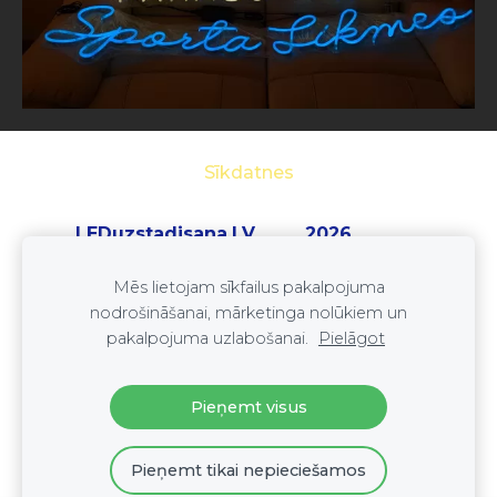
Sīkdatnes
LEDuzstadisana.LV 2026
SIA ''LEDset''
Mēs lietojam sīkfailus pakalpojuma
reģ. nr. 41203073845
nodrošināšanai, mārketinga nolūkiem un
Tel: +37125333352
pakalpojuma uzlabošanai.
Pielāgot
E-pasts:
leduzstadisana@gmail.com
Pieņemt visus
Pieņemt tikai nepieciešamos