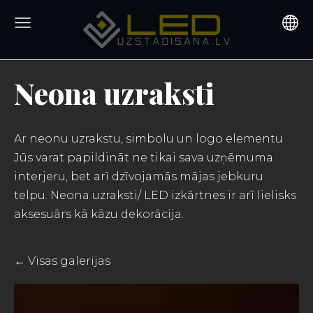
Neona uzraksti
Ar neonu uzrakstu, simbolu un logo elementu
Jūs varat papildināt ne tikai sava uzņēmuma
interjeru, bet arī dzīvojamās mājas jebkuru
telpu. Neona uzraksti/ LED izkārtnes ir arī lielisks
aksesuārs kā kāzu dekorācija.
Visas galerijas