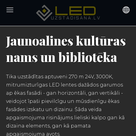
Jaunoalines kultūras
nams un bibliotēka
Tika uzstādītas aptuveni 270 m 24V, 3000K,
mitrumizturīgas LED lentes dažādos garumos
ap ēkas fasādi - gan horizontāli, gan vertikāli -
veidojot īpaši pievilcīgu un mūsdienīgu ēkas
fasādes izskatu un dizainu. Šāda veida
apgaismojuma risinājums lieliski kalpo gan kā
dizaina elements, gan kā pamata
apgaismojuma avots.