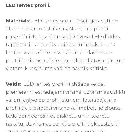
LED lentes profili.
Materiāls:
LED lentes profili tiek izgatavoti no
alumīnija un plastmasas. Alumīnija profili
parasti ir izturīgāki un labāk dzesē LED diodes,
tāpēc tie ir labāki izvēlei gadījumos, kad LED
lentas izstaro intensīvu siltumu. Plastmasas
profili ir piemēroti vienkāršākām lietošanām un
vietām, kur siltuma vadība nav tik kritiska.
Veids:
LED lentes profili ir dažāda veida,
piemēram, iestrādājami virsmā, uz virsmas uzlikti
vai arī leņķveida profili stūriem. Iestrādājamie
profili tiek ievietoti virsma vai mēbeļu iekšpusē,
tādējādi nodrošinot diskrētu un integrētu
izskatu. Uz virsmas uzliktie profili tiek uzstādīti
virs esošās virsmas, piemēram, sienas vai