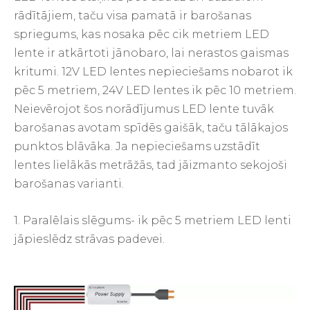
rādītājiem, taču visa pamatā ir barošanas
spriegums, kas nosaka pēc cik metriem LED
lente ir atkārtoti jānobaro, lai nerastos gaismas
kritumi. 12V LED lentes nepieciešams nobarot ik
pēc 5 metriem, 24V LED lentes ik pēc 10 metriem.
Neievērojot šos norādījumus LED lente tuvāk
barošanas avotam spīdēs gaišāk, taču tālākajos
punktos blāvāka. Ja nepieciešams uzstādīt
lentes lielākās metrāžās, tad jāizmanto sekojoši
barošanas varianti.
1. Paralēlais slēgums- ik pēc 5 metriem LED lenti
jāpieslēdz strāvas padevei.