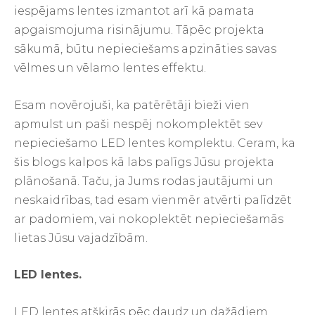
iespējams lentes izmantot arī kā pamata
apgaismojuma risinājumu. Tāpēc projekta
sākumā, būtu nepieciešams apzināties savas
vēlmes un vēlamo lentes effektu.
Esam novērojuši, ka patērētāji bieži vien
apmulst un paši nespēj nokomplektēt sev
nepieciešamo LED lentes komplektu. Ceram, ka
šis blogs kalpos kā labs palīgs Jūsu projekta
plānošanā. Taču, ja Jums rodas jautājumi un
neskaidrības, tad esam vienmēr atvērti palīdzēt
ar padomiem, vai nokoplektēt nepieciešamās
lietas Jūsu vajadzībām.
LED lentes.
LED lentes atšķirās pēc daudz un dažādiem