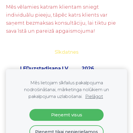
Mēs vēlamies katram klientam sniegt
individuālu pieeju, tāpēc katrs klients var
saņemt bezmaksas konsultāciju, lai tiktu pie
sava īstā un pareizā apgaismojuma!
Sīkdatnes
LEDuzstadisana.LV 2026
SIA ''LEDset''
Mēs lietojam sīkfailus pakalpojuma
reģ. nr. 41203073845
nodrošināšanai, mārketinga nolūkiem un
Tel: +37125333352
pakalpojuma uzlabošanai.
Pielāgot
E-pasts:
leduzstadisana@gmail.com
Pieņemt visus
Pieņemt tikai nepieciešamos