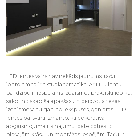
LED lentes vairs nav nekāds jaunums, taču
joprojām tā ir aktuāla tematika. Ar LED lentu
palīdzību ir iespējams izgaismot praktiski jeb ko,
sākot no skapīša apakšas un beidzot ar ēkas
izgaismošanu gan no iekšpuses, gan āras. LED
lentes pārsvarā izmanto, kā dekoratīvā
apgaismojuma risinājumu, pateicoties to
plašajām krāsu un montāžas iespējām. Taču ir