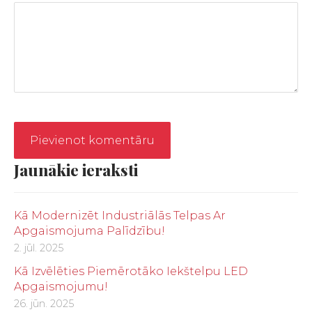
Jaunākie ieraksti
Kā Modernizēt Industriālās Telpas Ar
Apgaismojuma Palīdzību!
2. jūl. 2025
Kā Izvēlēties Piemērotāko Iekštelpu LED
Apgaismojumu!
26. jūn. 2025