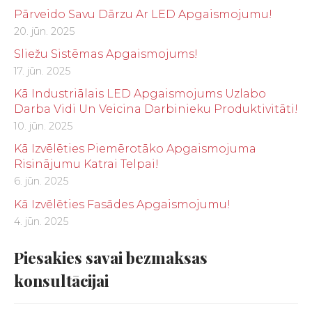
Pārveido Savu Dārzu Ar LED Apgaismojumu!
20. jūn. 2025
Sliežu Sistēmas Apgaismojums!
17. jūn. 2025
Kā Industriālais LED Apgaismojums Uzlabo
Darba Vidi Un Veicina Darbinieku Produktivitāti!
10. jūn. 2025
Kā Izvēlēties Piemērotāko Apgaismojuma
Risinājumu Katrai Telpai!
6. jūn. 2025
Kā Izvēlēties Fasādes Apgaismojumu!
4. jūn. 2025
Piesakies savai bezmaksas
konsultācijai