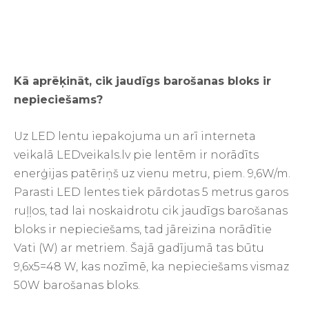
Kā aprēķināt, cik jaudīgs barošanas bloks ir
nepieciešams?
Uz LED lentu iepakojuma un arī interneta
veikalā LEDveikals.lv pie lentēm ir norādīts
enerģijas patēriņš uz vienu metru, piem. 9,6W/m.
Parasti LED lentes tiek pārdotas 5 metrus garos
ruļļos, tad lai noskaidrotu cik jaudīgs barošanas
bloks ir nepieciešams, tad jāreizina norādītie
Vati (W) ar metriem. Šajā gadījumā tas būtu
9,6x5=48 W, kas nozīmē, ka nepieciešams vismaz
50W barošanas bloks.