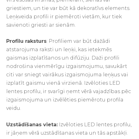
griestiem, un tie var būt kā dekoratīvs elements.
Leņķveida profili ir piemēroti vietām, kur tiek
savienoti griesti ar sienām.
Profilu raksturs
: Profiliem var būt dažādi
atstarojuma raksti un leņķi, kas ietekmēs
gaismas izplatīšanos un difūziju. Daži profili
nodrošina vienmērīgu izgaismojumu, savukārt
citi var sniegt vairākus izgaismojuma leņķus vai
izplatīt gaismu vienā virzienā. Izvēloties LED
lentes profilu, ir svarīgi ņemt vērā vajadzības pēc
izgaismojuma un izvēlēties piemērotu profila
veidu.
Uzstādīšanas vieta:
Izvēloties LED lentes profilu,
ir jāņem vērā uzstādīšanas vieta un tās apstākļi.