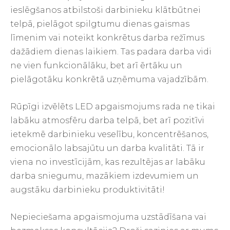
ieslēgšanos atbilstoši darbinieku klātbūtnei
telpā, pielāgot spilgtumu dienas gaismas
līmenim vai noteikt konkrētus darba režīmus
dažādiem dienas laikiem. Tas padara darba vidi
ne vien funkcionālāku, bet arī ērtāku un
pielāgotāku konkrētā uzņēmuma vajadzībām.
Rūpīgi izvēlēts LED apgaismojums rada ne tikai
labāku atmosfēru darba telpā, bet arī pozitīvi
ietekmē darbinieku veselību, koncentrēšanos,
emocionālo labsajūtu un darba kvalitāti. Tā ir
viena no investīcijām, kas rezultējas ar labāku
darba sniegumu, mazākiem izdevumiem un
augstāku darbinieku produktivitāti!
Nepieciešama apgaismojuma uzstādīšana vai