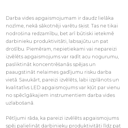
Darba vides apgaismojumam ir daudz lielāka
nozīme, nekā sākotnēji varētu šķist. Tas ne tikai
nodrošina redzamību, bet arī būtiski ietekmē
darbinieku produktivitāti, labsajūtu un pat
drošību. Piemēram, nepietiekami vai nepareizi
izvēlēts apgaismojums var radīt acu nogurumu,
pasliktināt koncentrēšanās spējas un
paaugstināt nelaimes gadījumu risku darba
vietā. Savukārt, pareizi izvēlēts, labi izplānots un
kvalitatīvs LED apgaismojums var kļūt par vienu
no spēcīgākajiem instrumentiem darba vides
uzlabošanā.
Pētījumi rāda, ka pareizi izvēlēts apgaismojums
spēj palielināt darbinieku produktivitāti līdz pat