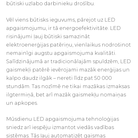
būtiski uzlabo darbinieku drošību.
Vēl viens būtisks ieguvums, pārejot uz LED
apgaismojumu, ir tā energoefektivitāte. LED
risinājumi ļauj būtiski samazināt
elektroenerģijas patēriņu, vienlaikus nodrošinot
nemainīgi augstu apgaismojuma kvalitāti.
Salīdzinājumā ar tradicionālajām spuldzēm, LED
gaismekļi patērē ievērojami mazāk enerģijas un
kalpo daudz ilgāk – nereti līdz pat 50 000
stundām. Tas nozīmē ne tikai mazākas izmaksas
ilgtermiņā, bet arī mazāk gaismekļu nomaiņas
un apkopes.
Mūsdienu LED apgaismojuma tehnoloģijas
sniedz arī iespēju izmantot viedās vadības
sistēmas. Tās ļauj automatizēt gaismas