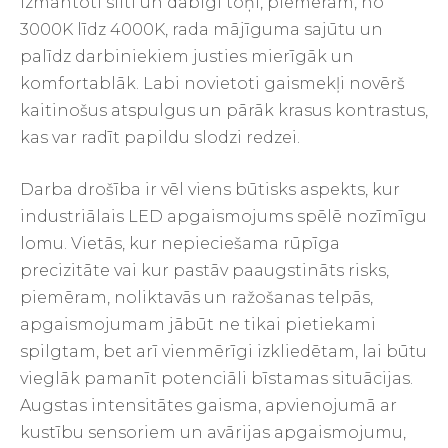
izmantoti silti un dabīgi toņi, piemēram, no
3000K līdz 4000K, rada mājīguma sajūtu un
palīdz darbiniekiem justies mierīgāk un
komfortablāk. Labi novietoti gaismekļi novērš
kaitinošus atspulgus un pārāk krasus kontrastus,
kas var radīt papildu slodzi redzei.
Darba drošība ir vēl viens būtisks aspekts, kur
industriālais LED apgaismojums spēlē nozīmīgu
lomu. Vietās, kur nepieciešama rūpīga
precizitāte vai kur pastāv paaugstināts risks,
piemēram, noliktavās un ražošanas telpās,
apgaismojumam jābūt ne tikai pietiekami
spilgtam, bet arī vienmērīgi izkliedētam, lai būtu
vieglāk pamanīt potenciāli bīstamas situācijas.
Augstas intensitātes gaisma, apvienojumā ar
kustību sensoriem un avārijas apgaismojumu,