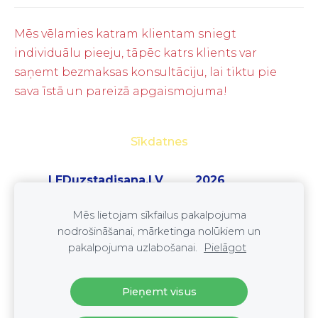
Mēs vēlamies katram klientam sniegt
individuālu pieeju, tāpēc katrs klients var
saņemt bezmaksas konsultāciju, lai tiktu pie
sava īstā un pareizā apgaismojuma!
Sīkdatnes
LEDuzstadisana.LV 2026
SIA ''LEDset''
Mēs lietojam sīkfailus pakalpojuma
reģ. nr. 41203073845
nodrošināšanai, mārketinga nolūkiem un
Tel: +37125333352
pakalpojuma uzlabošanai.
Pielāgot
E-pasts:
leduzstadisana@gmail.com
Pieņemt visus