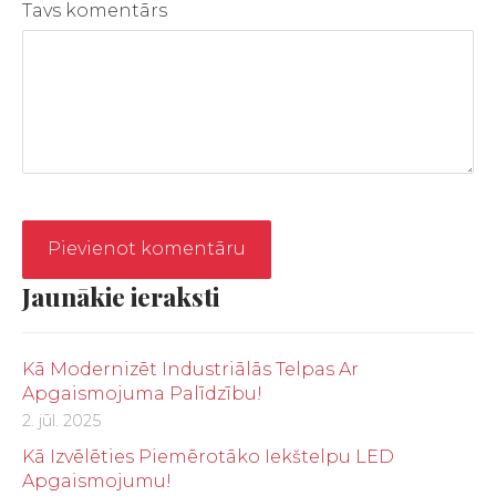
Tavs komentārs
Jaunākie ieraksti
Kā Modernizēt Industriālās Telpas Ar
Apgaismojuma Palīdzību!
2. jūl. 2025
Kā Izvēlēties Piemērotāko Iekštelpu LED
Apgaismojumu!