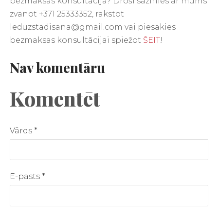
bezmaksas konsultācija? Droši sazinies ar mums
zvanot +371 25333352, rakstot
leduzstadisana@gmail.com
vai piesakies
bezmaksas konsultācijai spiežot
ŠEIT
!
Nav komentāru
Komentēt
Vārds *
E-pasts *