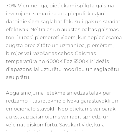
70%. Vienmērīga, pietiekami spilgta gaisma
ievērojami samazina acu piepūli, kas ļauj
darbiniekiem saglabāt fokusu ilgāk un strādāt
efektīvāk. Neitrālas un aukstas baltās gaismas
toņi ir īpaši piemēroti vidēm, kur nepieciešama
augsta precizitāte un uzmanība, piemēram,
birojos vai ražošanas cehos. Gaismas
temperatūra no 4000K līdz 6500K ir ideāls
diapazons, lai uzturētu modrību un saglabātu
asu prātu.
Apgaismojuma ietekme sniedzas tālāk par
redzamo – tas ietekmē cilvēka garastāvokli un
emocionālo stāvokli. Nepietiekams vai pārāk
auksts apgaismojums var radīt spriedzi un
veicināt diskomfortu. Savukārt vide, kurā