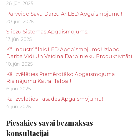
26. jūn. 2025
Pārveido Savu Dārzu Ar LED Apgaismojumu!
20. jūn. 2025
Sliežu Sistēmas Apgaismojums!
17. jūn. 2025
Kā Industriālais LED Apgaismojums Uzlabo
Darba Vidi Un Veicina Darbinieku Produktivitāti!
10. jūn. 2025
Kā Izvēlēties Piemērotāko Apgaismojuma
Risinājumu Katrai Telpai!
6. jūn. 2025
Kā Izvēlēties Fasādes Apgaismojumu!
4. jūn. 2025
Piesakies savai bezmaksas
konsultācijai