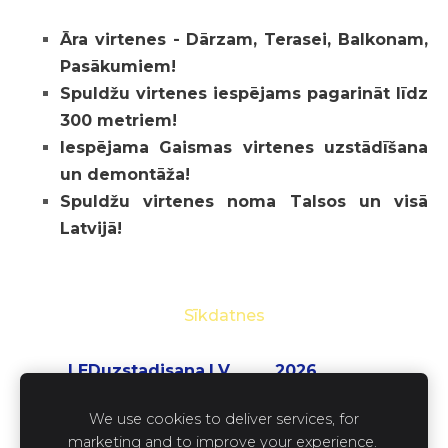
Āra virtenes - Dārzam, Terasei, Balkonam,
Pasākumiem!
Spuldžu virtenes iespējams pagarināt līdz
300 metriem!
Iespējama Gaismas virtenes uzstādīšana
un demontāža!
Spuldžu virtenes noma Talsos un visā
Latvijā!
Sīkdatnes
LEDuzstadisana.LV 2026
SIA ''LEDset''
We use cookies to deliver services, for
reģ. nr. 41203073845
marketing and to improve your experience.