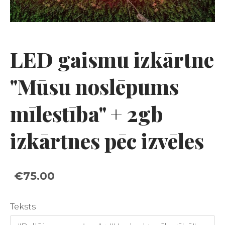
LED gaismu izkārtne
"Mūsu noslēpums
mīlestība" + 2gb
izkārtnes pēc izvēles
€75.00
Teksts