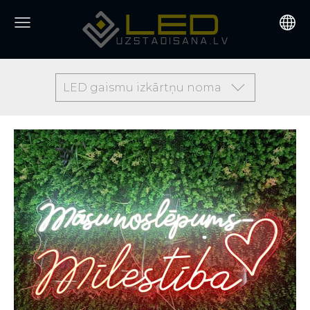
LED gaismu izkārtņu noma