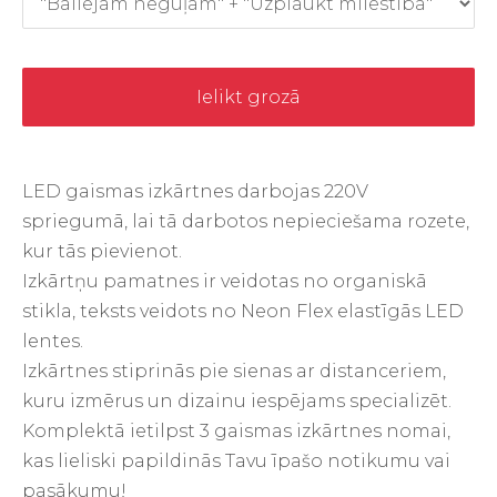
Ielikt grozā
LED gaismas izkārtnes darbojas 220V
spriegumā, lai tā darbotos nepieciešama rozete,
kur tās pievienot.
Izkārtņu pamatnes ir veidotas no organiskā
stikla, teksts veidots no Neon Flex elastīgās LED
lentes.
Izkārtnes stiprinās pie sienas ar distanceriem,
kuru izmērus un dizainu iespējams specializēt.
Komplektā ietilpst 3 gaismas izkārtnes nomai,
kas lieliski papildinās Tavu īpašo notikumu vai
pasākumu!